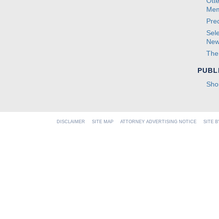
Ott
Mem
Pred
Sel
New
The
PUBL
Sho
DISCLAIMER
SITE MAP
ATTORNEY ADVERTISING NOTICE
SITE 