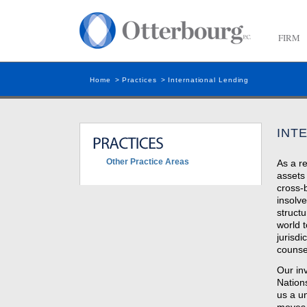
FIRM
Home
>
Practices
>
International Lending
INT
Other Practice Areas
As a re
assets
cross-
insolve
struct
world t
jurisdi
counsel
Our inv
Nation
us a un