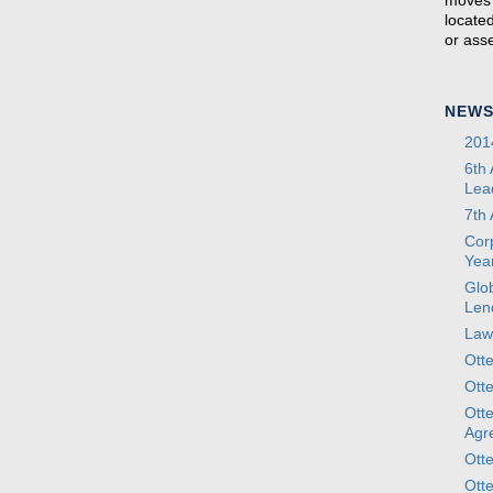
moves 
locate
or asse
NEW
201
6th
Lea
7th
Cor
Yea
Glo
Len
Law
Ott
Ott
Otte
Agr
Ott
Ott